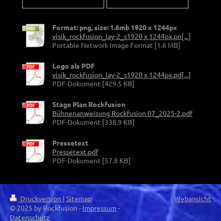
Format: png, size: 1.6mb 1920 x 1244px
visik_rockfusion_lay-2_s1920 x 1244px.pn[...]
Portable Network Image Format [1.6 MB]
Logo als PDF
visik_rockfusion_lay-2_s1920 x 1244px.pd[...]
PDF-Dokument [429.5 KB]
Stage Plan Rockfusion
Bühnenanweisung Rockfusion 07_2025-2.pdf
PDF-Dokument [338.9 KB]
Pressetext
Pressetext.pdf
PDF-Dokument [57.8 KB]
Druckversion
|
Sitemap
Webansicht
© 2025 by Rockfusion -
Impressum
-
Datenschutz